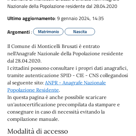
Nazionale della Popolazione residente dal 28.04.2020
Ultimo aggiornamento
: 9 gennaio 2024, 14:35
Argomenti
:
Matrimonio
Nascita
Il Comune di Monticelli Brusati è entrato
nell'Anagrafe Nazionale della Popolazione residente
dal 28.04.2020.
I cittadini possono consultare i propri dati anagrafici,
tramite autenticazione SPID - CIE - CNS collegandosi
al seguente sito:
ANPR - Anagrafe Nazionale
(apre in un'altra scheda).
Popolazione Residente
.
In questa pagina è anche possibile scaricare
un'autocertificazione precompilata da stampare e
consegnare in caso di necessità evitando la
compilazione manuale.
Modalità di accesso