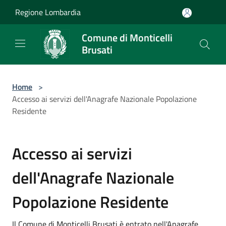
Salta al contenuto principale
Regione Lombardia
Comune di Monticelli
Brusati
Home
>
Accesso ai servizi dell'Anagrafe Nazionale Popolazione
Residente
Accesso ai servizi
dell'Anagrafe Nazionale
Popolazione Residente
Il Comune di Monticelli Brusati è entrato nell'Anagrafe