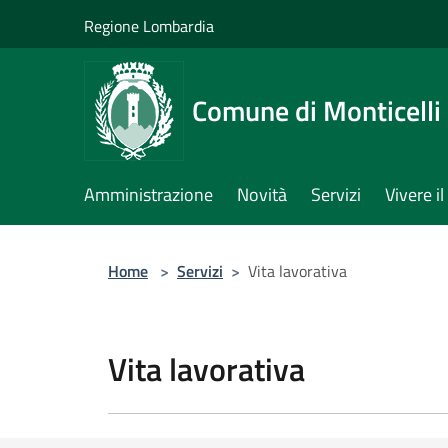
Salta al contenuto principale
Regione Lombardia
Comune di Monticelli 
Amministrazione
Novità
Servizi
Vivere 
Home
>
Servizi
>
Vita lavorativa
Vita lavorativa