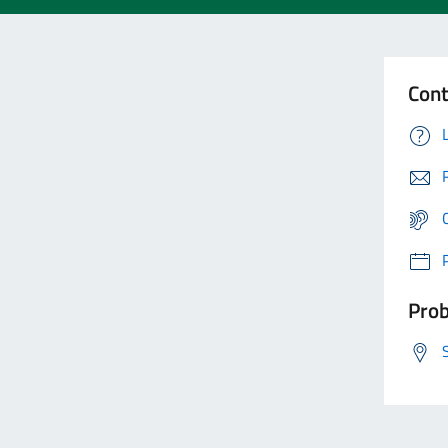
Cont
Prob