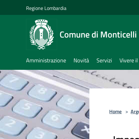
Salta al contenuto principale
Regione Lombardia
Comune di Monticelli 
Amministrazione
Novità
Servizi
Vivere 
Home
>
Arg