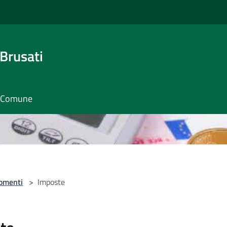
Brusati
il Comune
omenti
>
Imposte